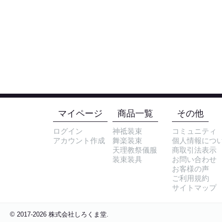
マイページ
商品一覧
その他
ログイン
神祗装束
コミュニティ
アカウント作成
舞楽装束
個人情報につ
天理教祭儀服
商取引法表示
装束装具
お問い合わせ
お客様の声
ご利用規約
サイトマップ
© 2017-2026 株式会社しろくま堂.