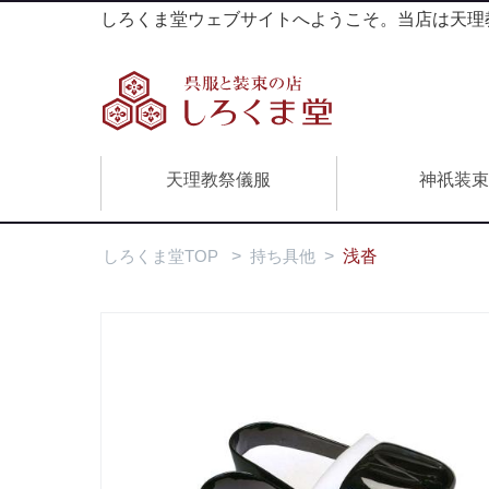
しろくま堂ウェブサイトへようこそ。当店は天理教
天理教祭儀服
神祇装
しろくま堂TOP
>
持ち具他
>
浅沓