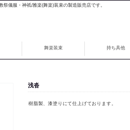
祭儀服・神祇/雅楽(舞楽)装束の製造販売店です。
束
舞楽装束
持ち具他
浅沓
樹脂製、漆塗りにて仕上げております。