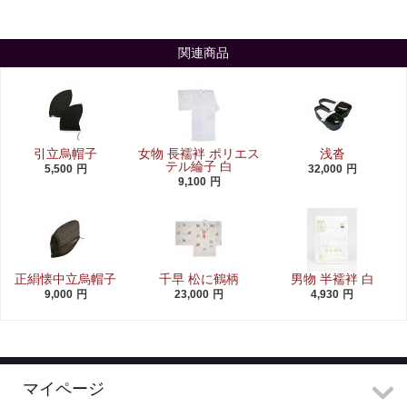
関連商品
引立烏帽子
女物 長襦袢 ポリエス
浅沓
テル綸子 白
5,500
円
32,000
円
9,100
円
正絹懐中立烏帽子
千早 松に鶴柄
男物 半襦袢 白
9,000
円
23,000
円
4,930
円
マイページ