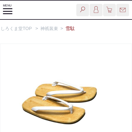
しろくま堂TOP
>
神祇装束
>
雪駄