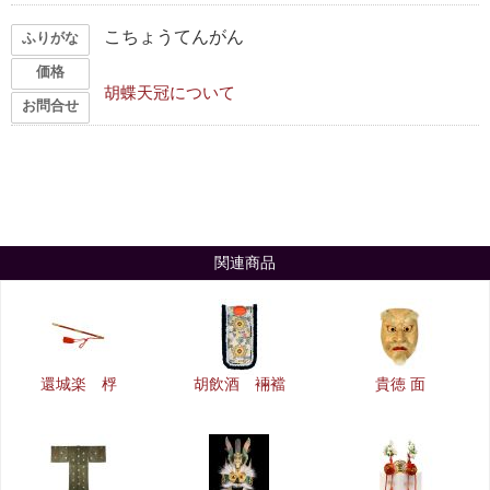
こちょうてんがん
ふりがな
価格
胡蝶天冠について
お問合せ
関連商品
還城楽 桴
胡飲酒 裲襠
貴徳 面