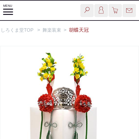
しろくま堂TOP
>
舞楽装束
>
胡蝶天冠