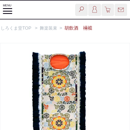
しろくま堂TOP
>
舞楽装束
>
胡飲酒 裲襠