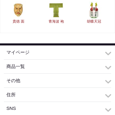
貴徳 面
青海波 袍
胡蝶天冠
マイページ
商品一覧
その他
住所
SNS