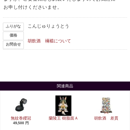
お申し付けくださいませ。
こんじゅりょうとう
ふりがな
価格
胡飲酒 裲襠について
お問合せ
関連商品
無紋巻纓冠
蘭陵王 樹脂面Ａ
胡飲酒 差貫
49,500
円