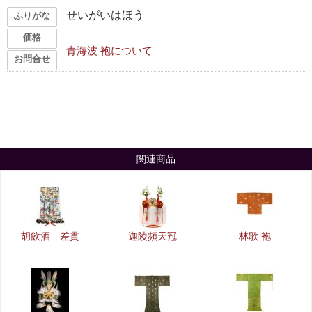
せいがいはほう
ふりがな
価格
青海波 袍について
お問合せ
関連商品
胡飲酒 差貫
迦陵頻天冠
林歌 袍