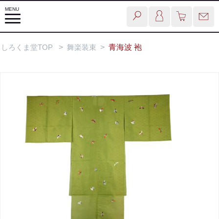
しろくま堂TOP
>
舞楽装束
>
青海波 袍